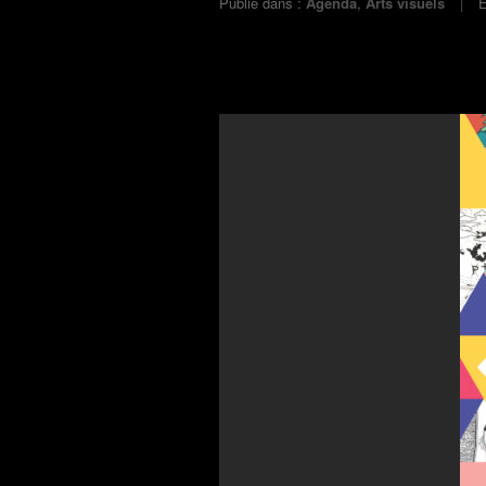
Publié dans :
Agenda
,
Arts visuels
É