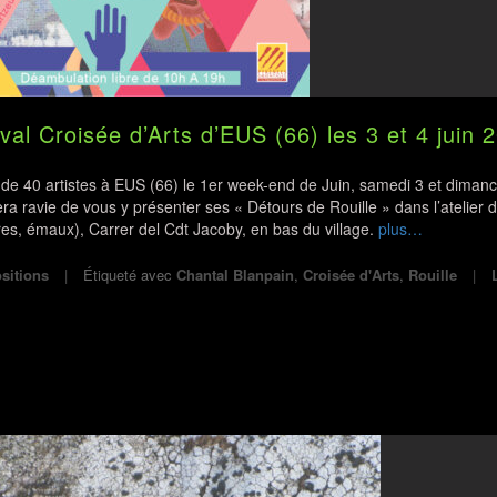
val Croisée d’Arts d’EUS (66) les 3 et 4 juin 
e 40 artistes à EUS (66) le 1er week-end de Juin, samedi 3 et diman
ra ravie de vous y présenter ses « Détours de Rouille » dans l’atelier 
ires, émaux), Carrer del Cdt Jacoby, en bas du village.
plus…
sitions
Étiqueté avec
Chantal Blanpain
,
Croisée d'Arts
,
Rouille