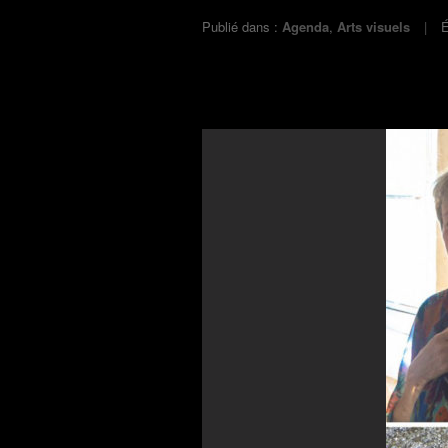
Publié dans :
Agenda
,
Arts visuels
É