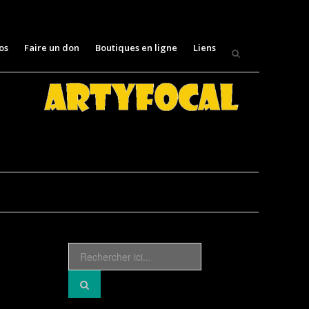
os
Faire un don
Boutiques en ligne
Liens
Recherche
pour
: