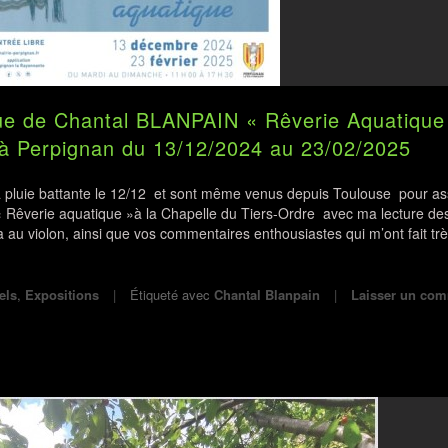
ue de Chantal BLANPAIN « Rêverie Aquatique
 à Perpignan du 13/12/2024 au 23/02/2025
pluie battante le 12/12 et sont même venus depuis Toulouse pour ass
 Rêverie aquatique »à la Chapelle du Tiers-Ordre avec ma lecture de
au violon, ainsi que vos commentaires enthousiastes qui m’ont fait très
els
,
Expositions
Étiqueté avec
Chantal Blanpain
Laisser un com