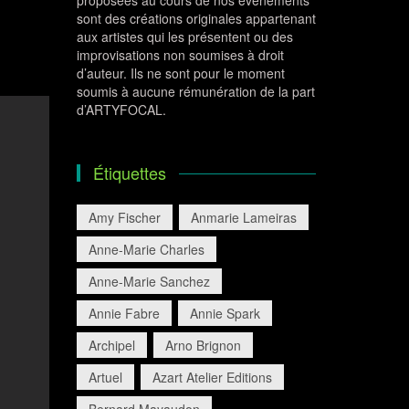
proposées au cours de nos évènements
sont des créations originales appartenant
aux artistes qui les présentent ou des
improvisations non soumises à droit
d’auteur. Ils ne sont pour le moment
soumis à aucune rémunération de la part
d’ARTYFOCAL.
Étiquettes
Amy Fischer
Anmarie Lameiras
Anne-Marie Charles
Anne-Marie Sanchez
Annie Fabre
Annie Spark
Archipel
Arno Brignon
Artuel
Azart Atelier Editions