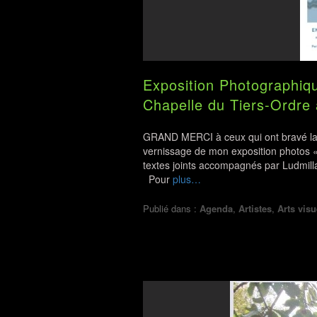
Exposition Photographiq
Chapelle du Tiers-Ordre
GRAND MERCI à ceux qui ont bravé la 
vernissage de mon exposition photos «
textes joints accompagnés par Ludmilla 
Pour
plus…
Publié dans :
Agenda
,
Artistes
,
Arts visu