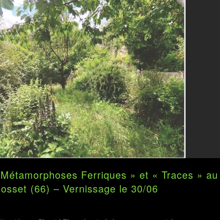
« Métamorphoses Ferriques » et « Traces » au
osset (66) – Vernissage le 30/06