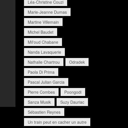
Léa-Christine Couzi
Marie-Jeanne Dumas
Martine Villemain
Michel Baudet
Mil'oud Chabane
Nanda Lavaquerie
Nathalie Chartrou
Odradek
Paola Di Prima
Pascal Julian Garcia
Pierre Combes
Poongodi
Sanza Musik
Suzy Dauriac
Sébastien Reynes
Un train peut en cacher un autre