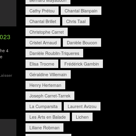
Bernard Mayaudon
Cathy Prétou
Chantal Blanpain
Chantal Brillet
Chris Taal
Christophe Carret
2023
Cristel Arnaud
Danièle Boucon
che 4
Danièle Roublin-Triqueres
de
Elisa Trocme
Frédérick Gambin
Géraldine Villemain
Laisser
Henry Herteman
Joseph Carret-Tarrek
La Cumparsita
Laurent Avizou
Les Arts en Balade
Lichen
Liliane Robman