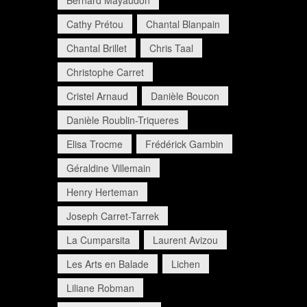
Bernard Mayaudon
Cathy Prétou
Chantal Blanpain
Chantal Brillet
Chris Taal
Christophe Carret
Cristel Arnaud
Danièle Boucon
Danièle Roublin-Triqueres
Elisa Trocme
Frédérick Gambin
Géraldine Villemain
Henry Herteman
Joseph Carret-Tarrek
La Cumparsita
Laurent Avizou
Les Arts en Balade
Lichen
Liliane Robman