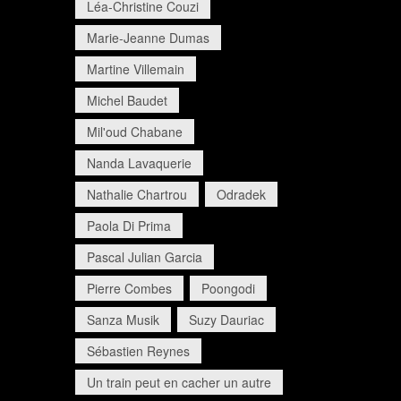
Léa-Christine Couzi
Marie-Jeanne Dumas
Martine Villemain
Michel Baudet
Mil'oud Chabane
Nanda Lavaquerie
Nathalie Chartrou
Odradek
Paola Di Prima
Pascal Julian Garcia
Pierre Combes
Poongodi
Sanza Musik
Suzy Dauriac
Sébastien Reynes
Un train peut en cacher un autre