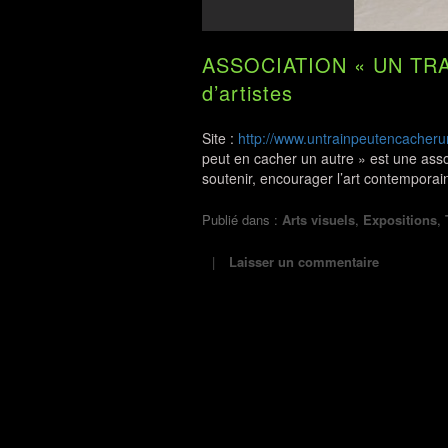
ASSOCIATION « UN TRA
d’artistes
Site :
http://www.untrainpeutencacher
peut en cacher un autre » est une asso
soutenir, encourager l’art contemporai
Publié dans :
Arts visuels
,
Expositions
,
Laisser un commentaire