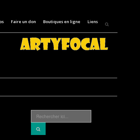
os
Faire un don
Boutiques en ligne
Liens
Recherche
pour
: