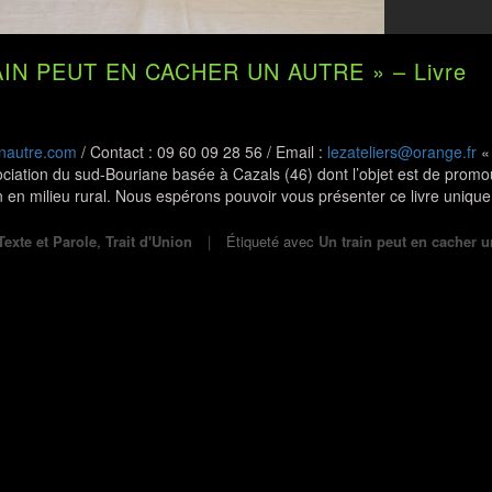
IN PEUT EN CACHER UN AUTRE » – Livre
unautre.com
/ Contact : 09 60 09 28 56 / Email :
lezateliers@orange.fr
« 
ciation du sud-Bouriane basée à Cazals (46) dont l’objet est de promou
n en milieu rural. Nous espérons pouvoir vous présenter ce livre uniqu
Texte et Parole
,
Trait d'Union
Étiqueté avec
Un train peut en cacher u