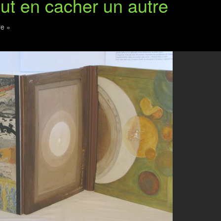
eut en cacher un autre
re »