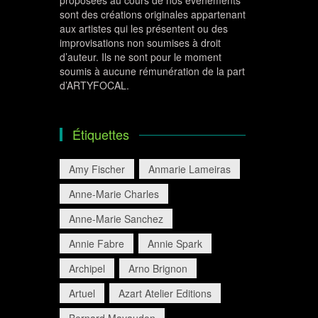
proposées au cours de nos évènements
sont des créations originales appartenant
aux artistes qui les présentent ou des
improvisations non soumises à droit
d’auteur. Ils ne sont pour le moment
soumis à aucune rémunération de la part
d’ARTYFOCAL.
Étiquettes
Amy Fischer
Anmarie Lameiras
Anne-Marie Charles
Anne-Marie Sanchez
Annie Fabre
Annie Spark
Archipel
Arno Brignon
Artuel
Azart Atelier Editions