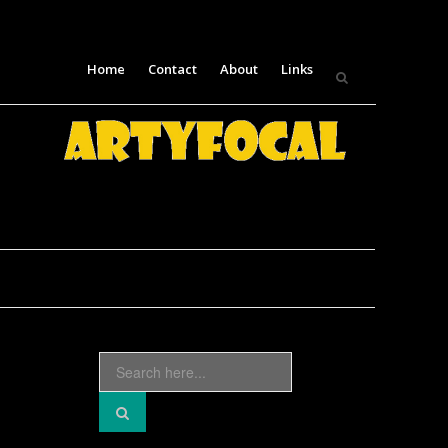
Skip
Home
Contact
About
Links
to
content
Search
for: