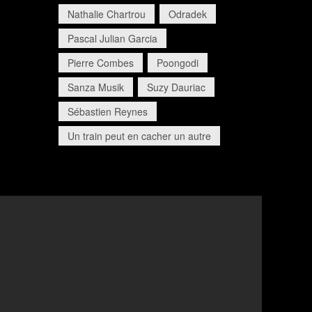
Nathalie Chartrou
Odradek
Pascal Julian Garcia
Pierre Combes
Poongodi
Sanza Musik
Suzy Dauriac
Sébastien Reynes
Un train peut en cacher un autre